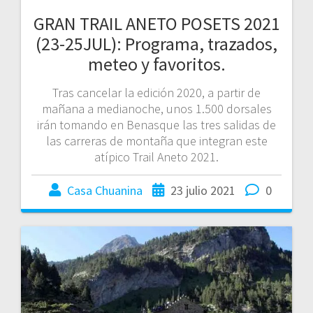
GRAN TRAIL ANETO POSETS 2021
(23-25JUL): Programa, trazados,
meteo y favoritos.
Tras cancelar la edición 2020, a partir de
mañana a medianoche, unos 1.500 dorsales
irán tomando en Benasque las tres salidas de
las carreras de montaña que integran este
atípico Trail Aneto 2021.
Casa Chuanina
23 julio 2021
0