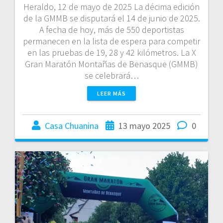
Heraldo, 12 de mayo de 2025 La décima edición
de la GMMB se disputará el 14 de junio de 2025.
A fecha de hoy, más de 550 deportistas
permanecen en la lista de espera para competir
en las pruebas de 19, 28 y 42 kilómetros. La X
Gran Maratón Montañas de Benasque (GMMB)
se celebrará…
LEER MÁS
Casa Chuanina
13 mayo 2025
0