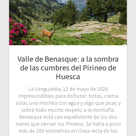
Valle de Benasque: a la sombra
de las cumbres del Pirineo de
Huesca
La Vanguardia, 12 de mayo de 2026
Imprescindibles para disfrutar: botas, crema
solar, una mochila con agua y algo que picar, y
sobre todo mucho respeto a la montaña.
Benasque está casi equidistante de los dos
mares que cierran los Pirineos. Se halla a poco
más de 200 kilómetros en línea recta de los