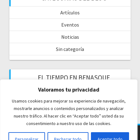
Artículos
Eventos
Noticias
Sin categoría
EL TIEMPO EN BENASQUE
Valoramos tu privacidad
Usamos cookies para mejorar su experiencia de navegación,
mostrarle anuncios o contenidos personalizados y analizar
nuestro tráfico. Al hacer clic en “Aceptar todo” usted da su
consentimiento a nuestro uso de las cookies.
© 2026 Casa Chuanina. Creado usando WordPress y el
Personalizar
Rechazar todo
Aceptar todo