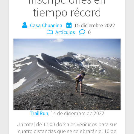
tiempo récord
Casa Chuanina
15 diciembre 2022
Artículos
0
TrailRun
, 14 de diciembre de 2022
Un total de 1.500 dorsales vendidos para sus
cuatro distancias que se celebrarán el 10 de