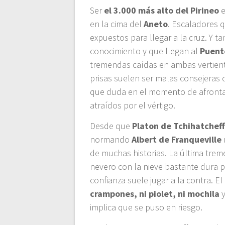
Ser
el 3.000 más alto del Pirineo
e
en la cima del
Aneto
. Escaladores 
expuestos para llegar a la cruz. Y t
conocimiento y que llegan al
Puent
tremendas caídas en ambas vertient
prisas suelen ser malas consejeras 
que duda en el momento de afronta
atraídos por el vértigo.
Desde que
Platon de Tchihatchef
normando
Albert de Franqueville
de muchas historias. La última tre
nevero con la nieve bastante dura po
confianza suele jugar a la contra. El
crampones, ni piolet, ni mochila
y
implica que se puso en riesgo.