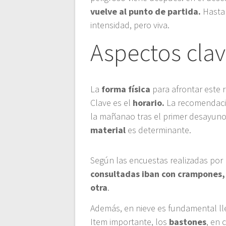
vuelve al punto de partida.
Hasta 
intensidad, pero viva.
Aspectos cla
La
forma física
para afrontar este 
Clave es el
horario.
La recomendació
la mañanao tras el primer desayuno
material
es determinante.
Según las encuestas realizadas po
consultadas iban con crampones, p
otra
.
Además, en nieve es fundamental l
Item importante, los
bastones
, en 