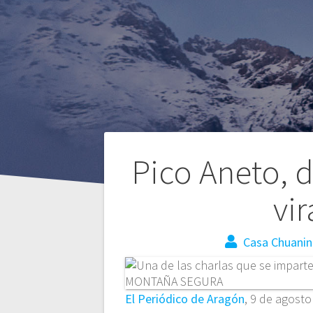
Pico Aneto, d
vir
Casa Chuanin
El Periódico de Aragón
, 9 de agost