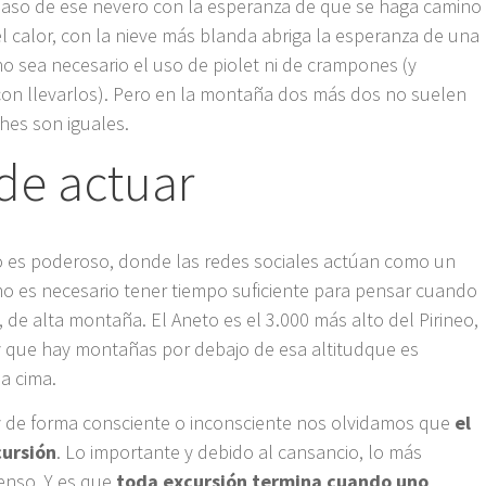
paso de ese nevero con la esperanza de que se haga camino
el calor, con la nieve más blanda abriga la esperanza de una
no sea necesario el uso de piolet ni de crampones (y
on llevarlos). Pero en la montaña dos más dos no suelen
hes son iguales.
de actuar
o es poderoso, donde las redes sociales actúan como un
 es necesario tener tiempo suficiente para pensar cuando
e alta montaña. El Aneto es el 3.000 más alto del Pirineo,
 y que hay montañas por debajo de esa altitudque es
la cima.
y de forma consciente o inconsciente nos olvidamos que
el
cursión
. Lo importante y debido al cansancio, lo más
enso. Y es que
toda excursión termina cuando uno