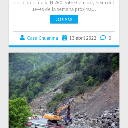
corte total de la N-260 entre Campo y Seira del
jueves de la semana próxima,…
LEER MÁS
Casa Chuanina
13 abril 2022
0