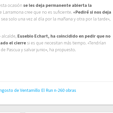
 esta ocasión
se les deja permanente abierta la
e Larramona cree que no es suficiente.
«Pediré si nos deja
 sea solo una vez al día por la mañana y otra por la tarde»,
o alcalde,
Eusebio Echart, ha coincidido en pedir que no
tado el cierre
si es que necesitan más tiempo. «Tendrían
s de Pascua y salvar junio», ha propuesto.
ngosto de Ventamillo
El Run
n-260
obras