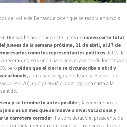
cos del valle de Benasque piden que se reabra en junio al
o en Huesca ha anunciado este lunes un
nuevo corte total
el jueves de la semana próxima, 21 de abril, al 17 de
mpresarios como los representantes políticos
del Valle
avorecerán, como vienen haciendo, el avance de los trabajos
260, pero
piden que el cierre se circunscriba a abril y
 vacacional»,
como han asegurado desde la Asociación
nasque (ATEVB), que ya envió el domingo una carta a la
sentido.
tera y se termine lo antes posible
y favoreceremos lo
o junio es un mes que se mueve a nivel vacacional y
r la carretera cerrada»
, ha considerado el presidente de
 de lamentar la premura con la que se ha comunicado este