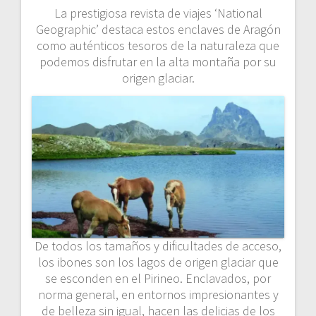
La prestigiosa revista de viajes ‘National
Geographic’ destaca estos enclaves de Aragón
como auténticos tesoros de la naturaleza que
podemos disfrutar en la alta montaña por su
origen glaciar.
De todos los tamaños y dificultades de acceso,
los ibones son los lagos de origen glaciar que
se esconden en el Pirineo. Enclavados, por
norma general, en entornos impresionantes y
de belleza sin igual, hacen las delicias de los