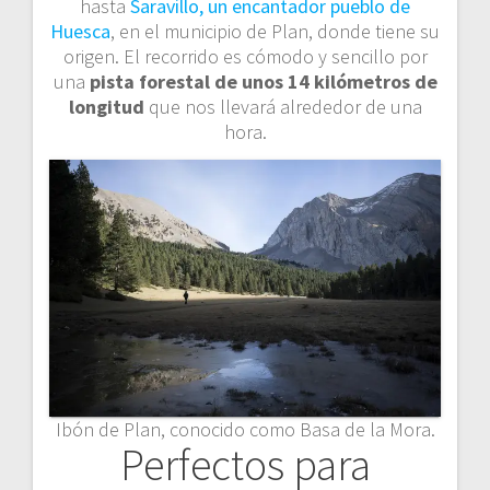
hasta
Saravillo, un encantador pueblo de
Huesca
, en el municipio de Plan, donde tiene su
origen. El recorrido es cómodo y sencillo por
una
pista forestal de unos 14 kilómetros de
longitud
que nos llevará alrededor de una
hora.
Ibón de Plan, conocido como Basa de la Mora.
Perfectos para