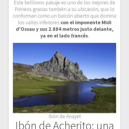
Este bellísimo paisaje es uno de los mejores de
Pirineos gracias también a su ubicación, que lo
conforman como un balcón abierto que domina
los valles inferiores
con el imponente Midi
d’Ossau y sus 2.884 metros justo delante,
ya en el lado francés
.
Ibón de Anayet
Ibón de Acherito: una