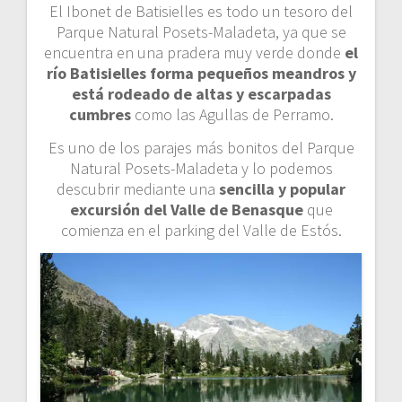
El Ibonet de Batisielles es todo un tesoro del
Parque Natural Posets-Maladeta, ya que se
encuentra en una pradera muy verde donde
el
río Batisielles forma pequeños meandros y
está rodeado de altas y escarpadas
cumbres
como las Agullas de Perramo.
Es uno de los parajes más bonitos del Parque
Natural Posets-Maladeta y lo podemos
descubrir mediante una
sencilla y popular
excursión del Valle de Benasque
que
comienza en el parking del Valle de Estós.