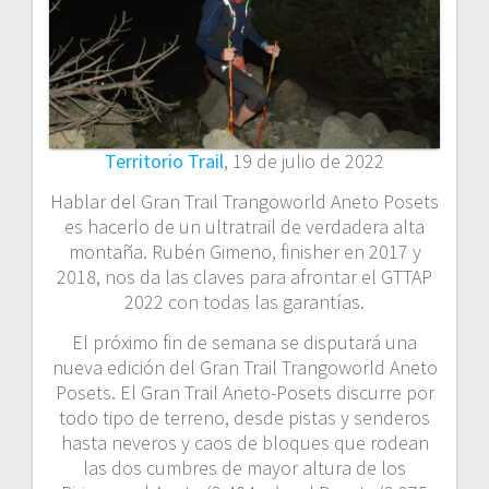
Territorio Trail
, 19 de julio de 2022
Hablar del Gran Trail Trangoworld Aneto Posets
es hacerlo de un ultratrail de verdadera alta
montaña. Rubén Gimeno, finisher en 2017 y
2018, nos da las claves para afrontar el GTTAP
2022 con todas las garantías.
El próximo fin de semana se disputará una
nueva edición del Gran Trail Trangoworld Aneto
Posets. El Gran Trail Aneto-Posets discurre por
todo tipo de terreno, desde pistas y senderos
hasta neveros y caos de bloques que rodean
las dos cumbres de mayor altura de los